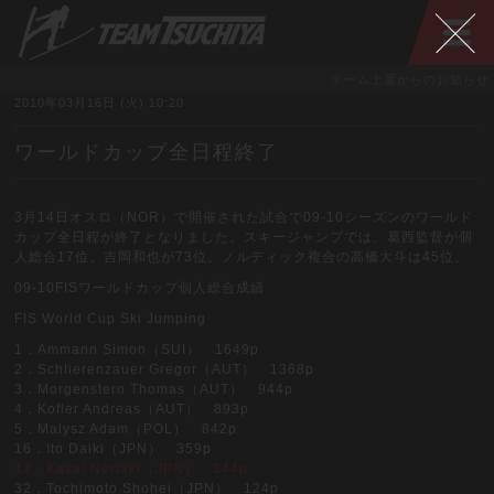
チーム土屋からのお知らせ
2010年03月16日 (火) 10:20
ワールドカップ全日程終了
3月14日オスロ（NOR）で開催された試合で09-10シーズンのワールド
カップ全日程が終了となりました。スキージャンプでは、葛西監督が個
人総合17位。吉岡和也が73位。ノルディック複合の高橋大斗は45位。
09-10FISワールドカップ個人総合成績
FIS World Cup Ski Jumping
1．Ammann Simon（SUI） 1649p
2．Schlierenzauer Gregor（AUT） 1368p
3．Morgenstern Thomas（AUT） 944p
4．Kofler Andreas（AUT） 893p
5．Malysz Adam（POL） 842p
16．Ito Daiki（JPN） 359p
17．Kasai Noriaki（JPN） 344p
32．Tochimoto Shohei（JPN） 124p