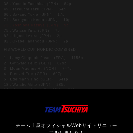
38．Yumoto Fumihisa（JPN） 84p
49．Takeuchi Taku（JPN） 54p
66．Sakano Yukio（JPN） 17p
71．Sakuyama Kento（JPN） 10p
73．Yoshioka Kazuya（JPN） 9p
75．Watase Yuta（JPN） 7p
82．Higashi Akira（JPN） 2p
82．Okabe Takanobu（JPN） 2p
FIS WORLD CUP NORDIC COMBINED
1．Lamy Chappuis Jason（FRA） 1155p
2．Gottwald Felix（GER） 879p
3．Moan Magnus H.（NOR） 747p
4．Frenzel Eric（GER） 697p
5．Edelmann Tino（GER） 641p
18．Watabe Akito（JPN） 285p
22．Kobayashi Norihito（JPN） 241p
30．Kato Taihei（JPN） 150p
40．Minato Yusuke（JPN） 72p
45．Takahashi Daito（JPN） 54p
63．Watabe Yoshito（JPN） 4p
土屋ホームスキー部オフィシャルWEBサイトへ
チーム土屋オフィシャルWebサイトリニュー
アルしました！